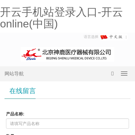
开云手机站登录入口-开云
online(中国)
语言选择:
网站导航
Toggl
navig
在线留言
产品名称: