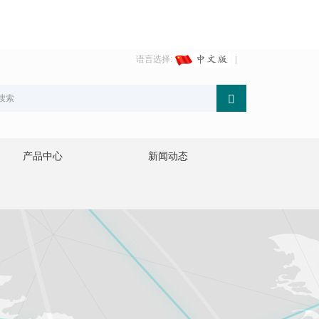
语言选择:
产品中心
新闻动态