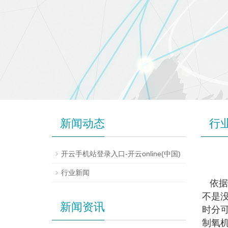
新闻动态
行
开云手机站登录入口-开云online(中国)
行业新闻
依据
不是
新闻资讯
时分
制氧