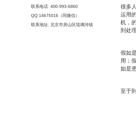
很多
联系电话: 400-993-6860
运用
QQ:14675016（同微信）
机，
联系地址: 北京市房山区琉璃河镇
到处
假如
用；
如是
至于