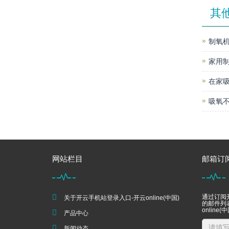
其
制氧机
家用
在家
吸氧不
网站栏目
邮箱订
通过订阅开
关于开云手机站登录入口-开云online(中国)
的邮件列
onlin
产品中心
新闻动态