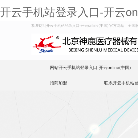
开云手机站登录入口-开云onli
欢迎访问开云手机站登录入口-开云online(中国) 官方网站！全国服务热
网站开云手机站登录入口-开云online(中国)
招商加盟
联系开云手机站登录入